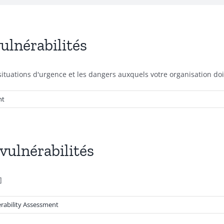
vulnérabilités
s situations d'urgence et les dangers auxquels votre organisation do
nt
 vulnérabilités
]
rability Assessment