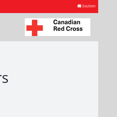
Soutien
rs