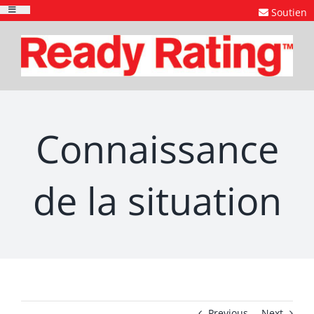
Skip
Soutien
Toggle
to
Navigation
content
Connaissance
de la situation
Previous
Next