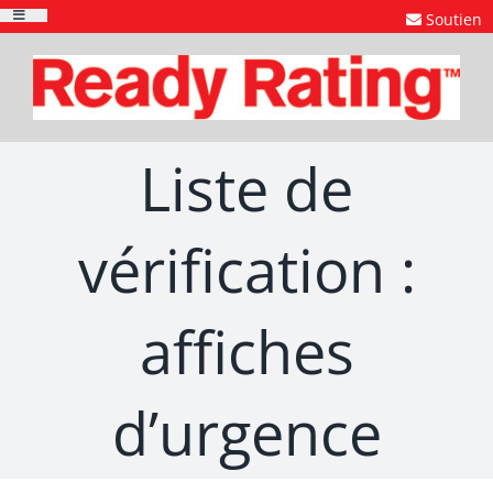
Skip
Soutien
Toggle
to
Navigation
content
Liste de
vérification :
affiches
d’urgence