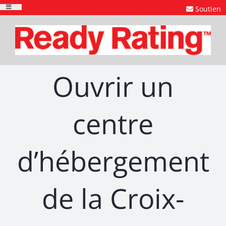
Skip
Soutien
Toggle
to
Navigation
content
Ouvrir un
centre
d’hébergement
de la Croix-