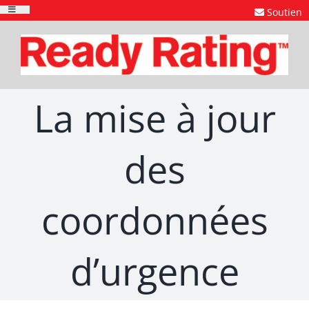
Skip
Soutien
Toggle
to
Navigation
content
La mise à jour
des
coordonnées
d’urgence