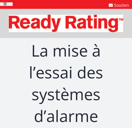
Skip
Soutien
Toggle
to
Navigation
content
La mise à
l’essai des
systèmes
d’alarme