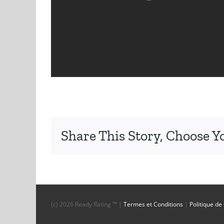
Share This Story, Choose Y
(c)
2026 Ready Rating ™ |
Termes et Conditions
|
Politique de