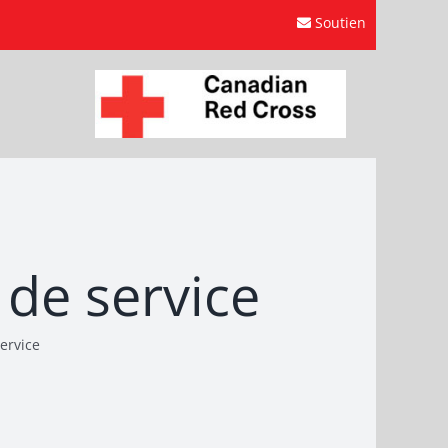
Soutien
 de service
service