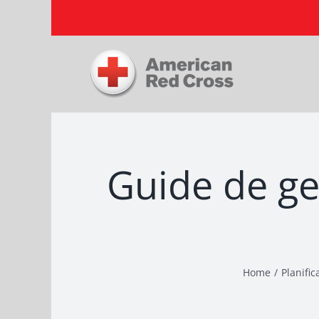
Skip
to
content
Guide de ge
Home
Planific