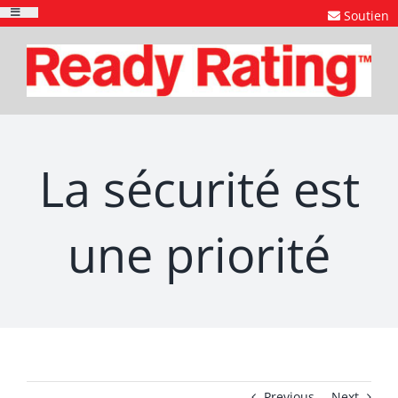
Skip
Soutien
Toggle
to
Navigation
content
La sécurité est
une priorité
Previous
Next