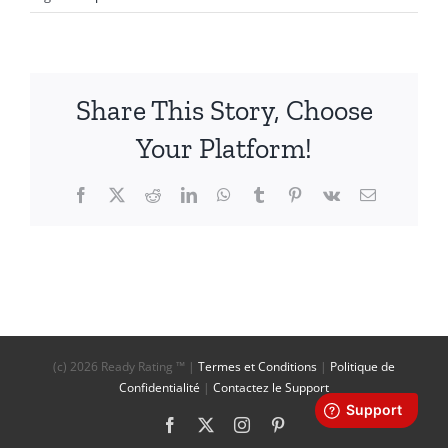
Share This Story, Choose
Your Platform!
Facebook
X
Reddit
LinkedIn
WhatsApp
Tumblr
Pinterest
Vk
Email
(c)
2026 Ready Rating ™ |
Termes et Conditions
|
Politique de
Confidentialité
|
Contactez le Support
Facebook
X
Instagram
Pinterest