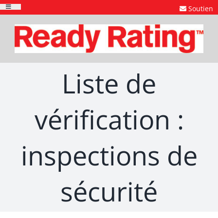
Skip
Soutien
Toggle
to
Navigation
content
Liste de
vérification :
inspections de
sécurité