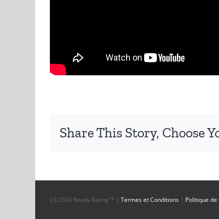
Share This Story, Choose Y
(c)
2026 Ready Rating ™ |
Termes et Conditions
|
Politique de