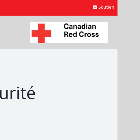
Soutien
urité